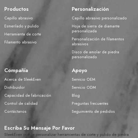
Productos
Personalización
Cepillo abrasivo
Cepillo abrasivo personalizado
Esmerilado y pulido
Hoja de sierra de diamante
personalizada
Herramienta de corte
Personalización de filamentos
Filamento abrasivo
abrasivos
Disco de amolar de piedra
personalizado
Compañía
Apoyo
Acerca de SleekEven
Servicio OEM
Distribuidor
Servicio ODM
Capacidad de fabricación
Blog
Control de calidad
Preguntas frecuentes
Contáctanos
Seguimiento de pedidos
Escriba Su Mensaje Por Favor
SleekEven puede personalizar herramientas de corte y pulido de piedra