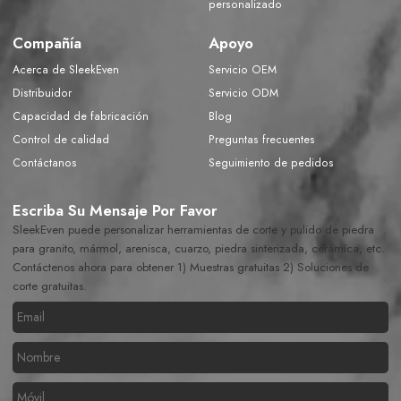
personalizado
Compañía
Apoyo
Acerca de SleekEven
Servicio OEM
Distribuidor
Servicio ODM
Capacidad de fabricación
Blog
Control de calidad
Preguntas frecuentes
Contáctanos
Seguimiento de pedidos
Escriba Su Mensaje Por Favor
SleekEven puede personalizar herramientas de corte y pulido de piedra
para granito, mármol, arenisca, cuarzo, piedra sinterizada, cerámica, etc.
Contáctenos ahora para obtener 1) Muestras gratuitas 2) Soluciones de
corte gratuitas.