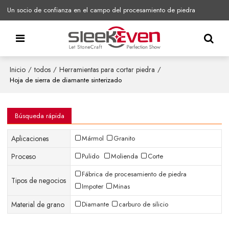
Un socio de confianza en el campo del procesamiento de piedra
Inicio
todos
Herramientas para cortar piedra
/
/
/
Hoja de sierra de diamante sinterizado
Búsqueda rápida
Aplicaciones
Mármol
Granito
Proceso
Pulido
Molienda
Corte
Fábrica de procesamiento de piedra
Tipos de negocios
Impoter
Minas
Material de grano
Diamante
carburo de silicio