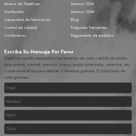
Acerca de SleekEven
Servicio OEM
Distribuidor
Servicio ODM
Capacidad de fabricación
Blog
Control de calidad
Preguntas frecuentes
Contáctanos
Seguimiento de pedidos
Escriba Su Mensaje Por Favor
SleekEven puede personalizar herramientas de corte y pulido de piedra
para granito, mármol, arenisca, cuarzo, piedra sinterizada, cerámica, etc.
Contáctenos ahora para obtener 1) Muestras gratuitas 2) Soluciones de
corte gratuitas.