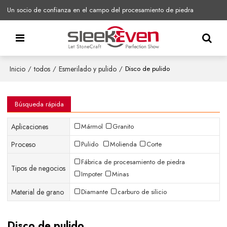
Un socio de confianza en el campo del procesamiento de piedra
Inicio
todos
Esmerilado y pulido
/
/
/
Disco de pulido
Búsqueda rápida
Aplicaciones
Mármol
Granito
Proceso
Pulido
Molienda
Corte
Fábrica de procesamiento de piedra
Tipos de negocios
Impoter
Minas
Material de grano
Diamante
carburo de silicio
Disco de pulido