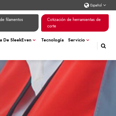
Español
de filamentos
Cotización de herramientas de
corte
a De SleekEven
Tecnología
Servicio