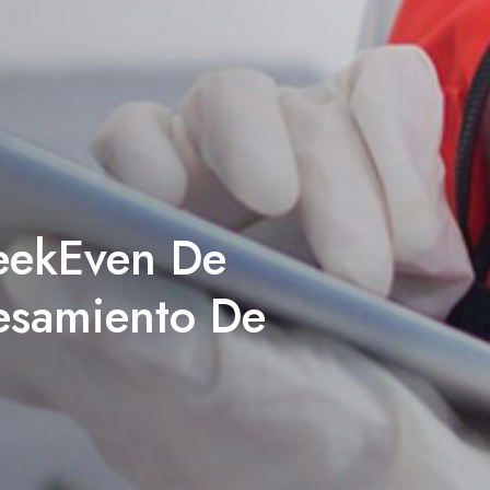
leekEven De
esamiento De