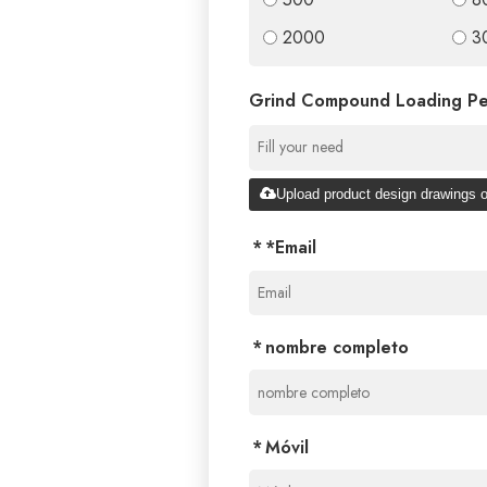
2000
3
Grind Compound Loading Pe
Upload product design drawings o
*
Email
nombre completo
Móvil