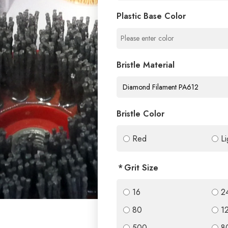
Plastic Base Color
Bristle Material
Bristle Color
Red
L
Grit Size
16
2
80
1
500
8