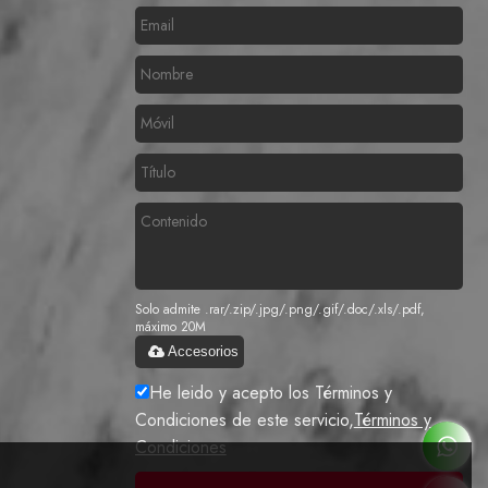
Solo admite .rar/.zip/.jpg/.png/.gif/.doc/.xls/.pdf,
máximo 20M
Accesorios
He leido y acepto los Términos y
Condiciones de este servicio,
Términos y
Condiciones