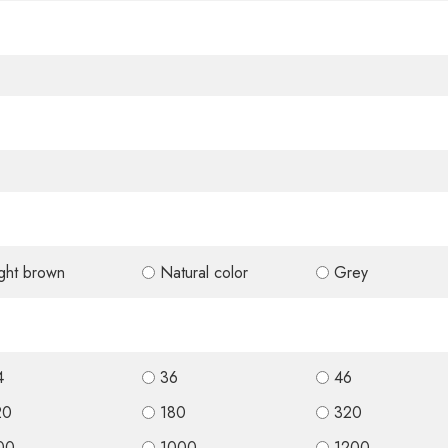
ight brown
Natural color
Grey
4
36
46
20
180
320
00
1000
1200