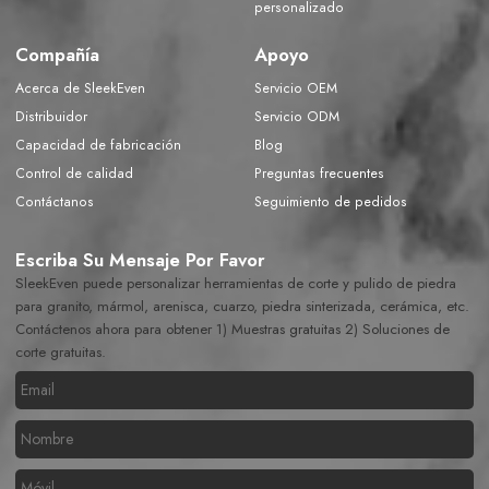
personalizado
Compañía
Apoyo
Acerca de SleekEven
Servicio OEM
Distribuidor
Servicio ODM
Capacidad de fabricación
Blog
Control de calidad
Preguntas frecuentes
Contáctanos
Seguimiento de pedidos
Escriba Su Mensaje Por Favor
SleekEven puede personalizar herramientas de corte y pulido de piedra
para granito, mármol, arenisca, cuarzo, piedra sinterizada, cerámica, etc.
Contáctenos ahora para obtener 1) Muestras gratuitas 2) Soluciones de
corte gratuitas.