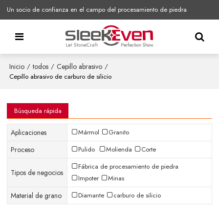
Un socio de confianza en el campo del procesamiento de piedra
Inicio
todos
Cepillo abrasivo
/
/
/
Cepillo abrasivo de carburo de silicio
Búsqueda rápida
Aplicaciones
Mármol
Granito
Proceso
Pulido
Molienda
Corte
Fábrica de procesamiento de piedra
Tipos de negocios
Impoter
Minas
Material de grano
Diamante
carburo de silicio