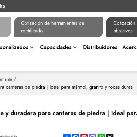
dra
Cotización de herramientas de
Cotización 
rectificado
abrasivos
sonalizados
Capacidades
Distribuidores
Acerc
/
iamante
ara canteras de piedra | Ideal para mármol, granito y rocas duras
ble y duradera para canteras de piedra | Ideal pa
Share
Facebook
Pinterest
Mastodon
WhatsApp
X
rticipación