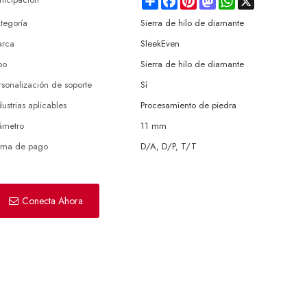
tegoría
Sierra de hilo de diamante
rca
SleekEven
po
Sierra de hilo de diamante
rsonalización de soporte
Sí
dustrias aplicables
Procesamiento de piedra
ámetro
11 mm
rma de pago
D/A, D/P, T/T
Conecta Ahora