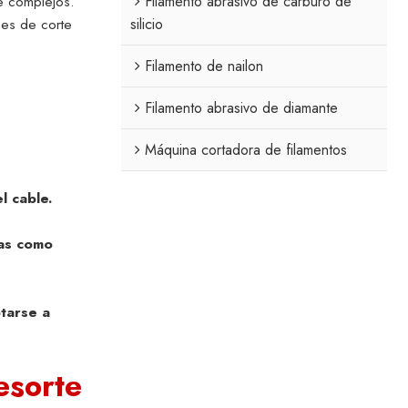
te complejos.
Filamento abrasivo de carburo de
nes de corte
silicio
Filamento de nailon
Filamento abrasivo de diamante
Máquina cortadora de filamentos
l cable.
ras como
ptarse a
esorte