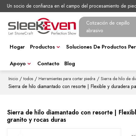
Un socio de confianza en el campo del procesamiento de pie
Cotización de cepillo
abrasivo
Hogar
Productos
Soluciones De Productos Per
Apoyo
Contacto
Blog
/
/
/
Inicio
todos
Herramientas para cortar piedra
Sierra de hilo de d
Sierra de hilo diamantado con resorte | Flexible y duradera p
Sierra de hilo diamantado con resorte | Flexi
granito y rocas duras
pa