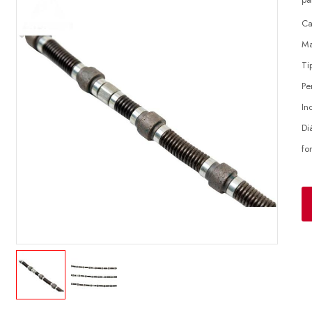
Ca
Ma
Ti
Pe
In
Di
fo