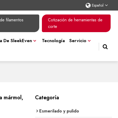
Español
de filamentos
Cotización de herramientas de
corte
a De SleekEven
Tecnología
Servicio
ra mármol,
Categoría
Esmerilado y pulido