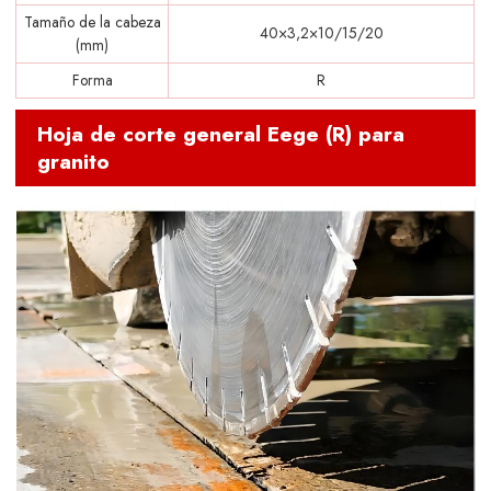
Tamaño de la cabeza
40×3,2×10/15/20
(mm)
Forma
R
Hoja de corte general Eege (R) para
granito