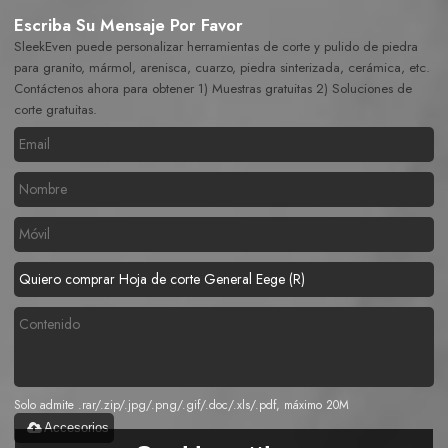
Escriba Su Mensaje Por Favor
SleekEven puede personalizar herramientas de corte y pulido de piedra
para granito, mármol, arenisca, cuarzo, piedra sinterizada, cerámica, etc.
Contáctenos ahora para obtener 1) Muestras gratuitas 2) Soluciones de
corte gratuitas.
Solo admite .rar/.zip/.jpg/.png/.gif/.doc/.xls/.pdf, máximo 20M
Accesorios