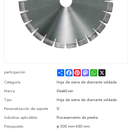
Share
Facebook
Pinterest
Mastodon
WhatsApp
X
participación
Categoría
Hoja de sierra de diamante soldada
Marca
SleekEven
Tipo
Hoja de sierra de diamante soldada
Personalización de soporte
Sí
Industrias aplicables
Procesamiento de piedra
Presupuesto
φ 300 mm-450 mm